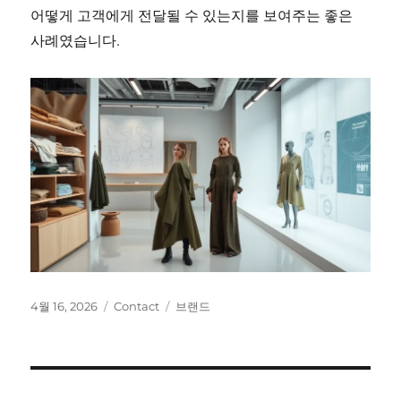
어떻게 고객에게 전달될 수 있는지를 보여주는 좋은
사례였습니다.
작
카
태
4월 16, 2026
Contact
브랜드
성
테
그
일
고
자
리