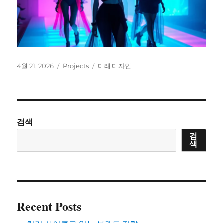
작
카
태
4월 21, 2026
Projects
미래 디자인
성
테
그
일
고
자
리
검색
검
색
Recent Posts